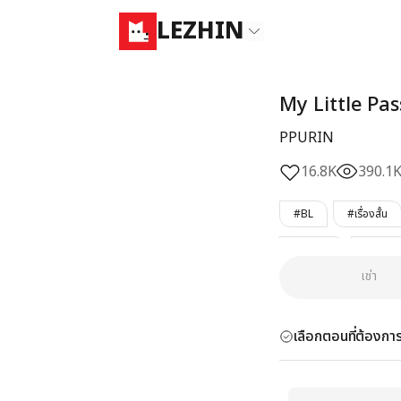
LEZHIN
My Little Pa
PPURIN
16.8K
390.1
#BL
#เรื่องสั้น
#เคะแซ่บ
#เคะขี้ยั่
เช่า
#จบแล้ว
เลือกตอนที่ต้องการ