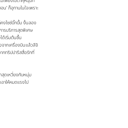
ม่เพียงโอตาคุหนุ่มที่
ฮยอน' ก็อุทานในใจเพราะ
คงไซซ์บิ๊กบึ้ม งั้นลอง
 การบริการสุดพิเศษ
้เริ่มต้นขึ้น 

อลงจากเครื่องบินแล้วลีจิ
กทริปปารีสสื่อรักที่
ุกสุดเหวี่ยงกับหนุ่ม
ม เอาให้หมดแรงไป