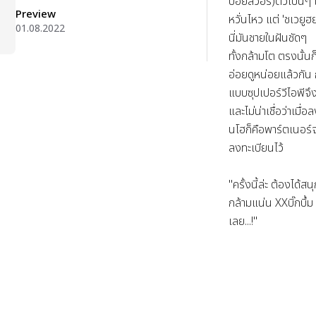
บอยส์วอร์)ตัวเป็นๆ ไ
Preview
หวั่นไหว แต่ 'ชเวยู
01.08.2022
นี่มันชายในฝันชัดๆ 

ทั้งกล้ามโต ตรงนั้นก็
อ่อยดูหน่อยแล้วกัน
แบบซุปเปอร์วีไอพีจึงได
และไม่น่าเชื่อว่าเมื่
นโฮก็คือพาร์ตเนอร์จา
ลงทะเบียนไว้

"ครั้งนี้ล่ะ ต้องได้สน
กล้ามแน่น XXบิ๊กบึ้
เลย...!"