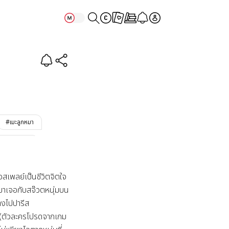
enger
#เมะลูกหมา
X_Vacation
คอสเพลย์เป็นชีวิตจิตใจ
รมาเจอกับสจ๊วตหนุ่มบน
งไปปารีส 

อน(ตัวละครโปรดจากเกม