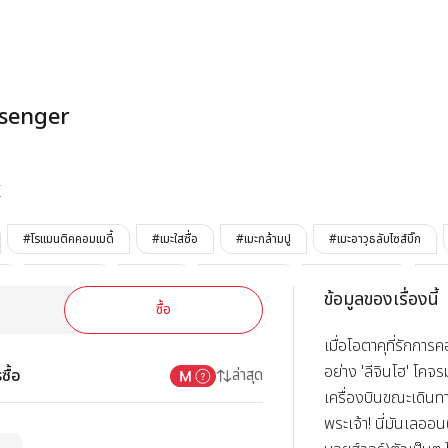
My Little Pass
ssenger
K
#โรแมนติคคอมเมดี้
#เมะใสซื่อ
#เมะกล้ามปู
#เมะอาวุธลับไซส์บิ๊ก
ว
#เคะขี้แกล้ง
#เคะสวย
#เคะหน้าหวาน
#OnlyLEZHIN
#X
ข้อมูลของเรื่องนี้
ซื้อ
เมื่อโอตาคุที่รักการ
อย่าง 'ลีจินโฮ' โคจ
ซื้อ
ล่าสุด
เครื่องบินขณะเดินทา
พระเจ้า! นี่มันเลอ