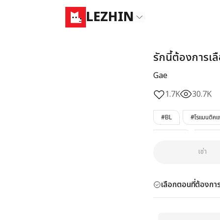
LEZHIN
รักนี้ต้องการเล
Gae
1.7K
30.7K
#BL
#โรแมนติคแ
#เมะใสซื่อ
#เมะรัก
เช่า
#แวมไพร์
#Only
เลือกตอนที่ต้องการ