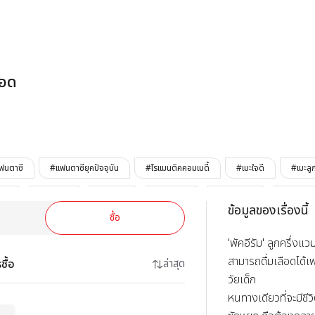
รักนี้ต้องการเลือ
ือด
ฟนตาซี
#แฟนตาซียุคปัจจุบัน
#โรแมนติคคอมเมดี้
#เมะใจดี
#เมะลู
จริง
#เคะน่ารัก
#เคะมีปม
#เคะซื่อบื้อ
#เคะอ่อนแอ
#เหนือธ
ข้อมูลของเรื่องนี้
ซื้อ
LEZHIN
#จบแล้ว
'พัคอีรัม' ลูกครึ่งแวม
สามารถดื่มเลือดได้เ
ซื้อ
ล่าสุด
วัยเด็ก

หนทางเดียวที่จะมีชีว