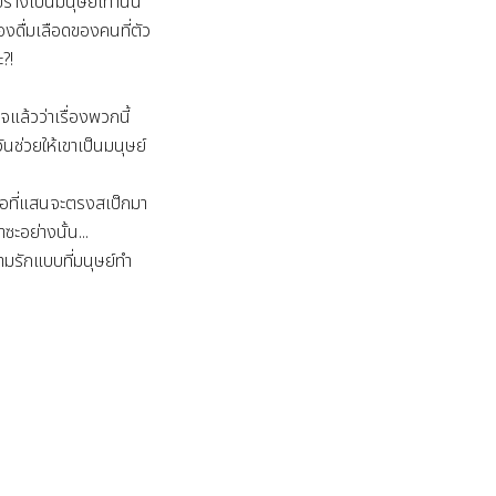
างเป็นมนุษย์เท่านั้น

้องดื่มเลือดของคนที่ตัว
?!

จแล้วว่าเรื่องพวกนี้
ีวันช่วยให้เขาเป็นมนุษย์
ล่อที่แสนจะตรงสเป็กมา
ะอย่างนั้น...

ามรักแบบที่มนุษย์ทำ