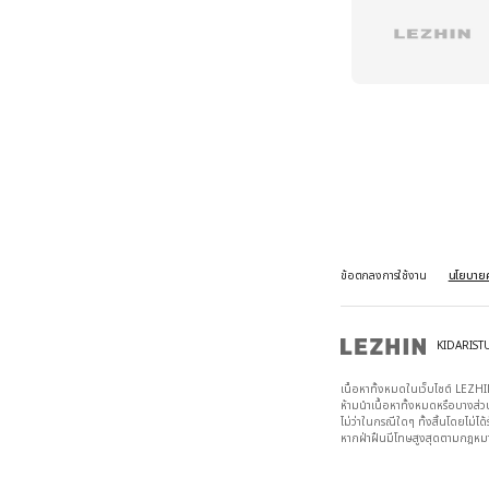
ข้อตกลงการใช้งาน
นโยบายค
KIDARIST
เนื้อหาทั้งหมดในเว็บไซต์ LEZHIN
ห้ามนำเนื้อหาทั้งหมดหรือบางส่
ไม่ว่าในกรณีใดๆ ทั้งสิ้นโดยไม่ได
หากฝ่าฝืนมีโทษสูงสุดตามกฎหมายล