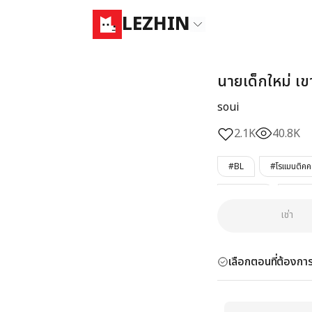
LEZHIN
นายเด็กใหม่ เ
soui
2.1K
40.8K
#BL
#โรแมนติคคอ
#เข้าใจผิด
#รักคร
เช่า
#เคะขี้อาย
#เคะคน
เลือกตอนที่ต้องการ