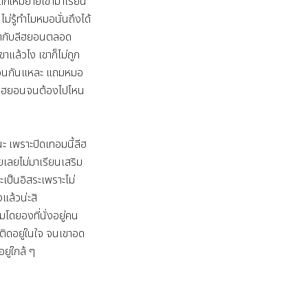
ด็กใหม่ย้ายเข้ามาเรียน
ม่รู้ทำไมหมอนั่นถึงได้
ขากับลีฮยอนตลอด

เขาแล้วไง เขาก็ไม่ถูก
ือนกันแหละ แถมหมอ
บลีฮยอนจนต้องไปไหน


ู่นะ เพราะปิดเทอมนี้ลีฮ
ลยไม่มาเรียนเสริม 
ะเป็นอิสระเพราะไม่
ล้วน่ะสิ

โดยองที่นั่งอยู่คน
ติดอยู่ในใจ จนเขาอด
อยู่ใกล้ ๆ