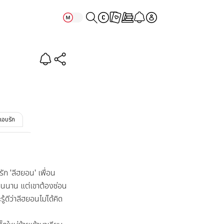
ไม่ชอบผมครับ
แอบรัก
#เมะใสซื่อ
ก 'ลีฮยอน' เพื่อน
่นนาน แต่เขาต้องซ่อน
รู้ดีว่าลีฮยอนไม่ได้คิด