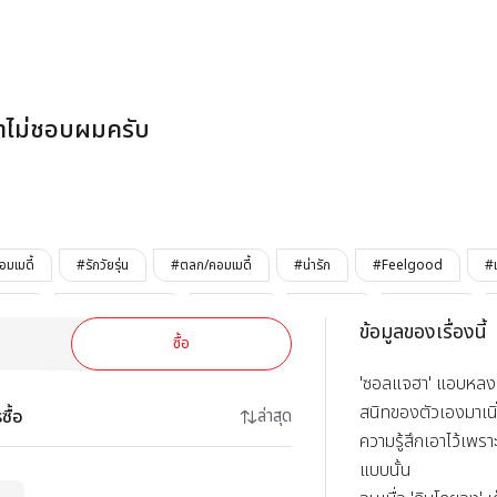
นายเด็กใหม่ เขา
ขาไม่ชอบผมครับ
มเมดี้
#รักวัยรุ่น
#ตลก/คอมเมดี้
#น่ารัก
#Feelgood
#
ั้งแรก
#เพื่อนรักรักเพื่อน
#เมะอบอุ่น
#เมะสดใส
#เมะขี้แกล้ง
ข้อมูลของเรื่องนี้
ซื้อ
ซึน
#เคะคนตรง
#โรงเรียน
#OnlyLEZHIN
#จบแล้ว
'ซอลแจฮา' แอบหลงรั
สนิทของตัวเองมาเนิ
ซื้อ
ล่าสุด
ความรู้สึกเอาไว้เพราะ
แบบนั้น
