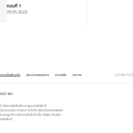
ตอนที่ 1
29.05.2023
วามเป็นส่วนตัว
สอบถามลงผลงาน
ช่วยเหลือ
ประกาศ
LEZHIN PLU
UDIO INC.
 นี้สงวนลิขสิทธิ์ตามกฎหมายลิขสิทธิ์

วนไปดัดแปลง คัดลอก นำไปใช้ หรือนำไปเผยแพร่ต่อ

้รับอนุญาติจากเจ้าของลิขสิทธิ์ หรือ Kidari Studio

ิขสิทธิ์
