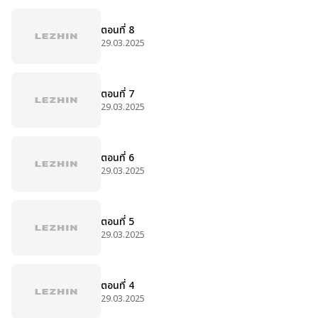
ตอนที่ 8
29.03.2025
ตอนที่ 7
29.03.2025
ตอนที่ 6
29.03.2025
ตอนที่ 5
29.03.2025
ตอนที่ 4
29.03.2025