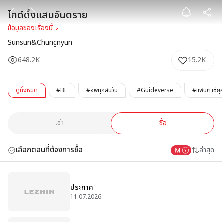
ไกด์ดิ้งแสนอันต
ไกด์ดิ้งแสนอันตราย
ข้อมูลของเรื่องนี้
Sunsun&Chungnyun
648.2K
15.2K
ดูทั้งหมด
#BL
#อัพทุกสิบวัน
#Guideverse
#แฟนตาซียุค
เช่า
ซื้อ
เลือกตอนที่ต้องการซื้อ
ล่าสุด
ประกาศ
11.07.2026