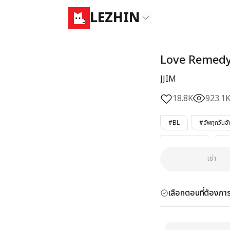
LEZHIN
Love Remed
JJIM
18.8K
923.1
#BL
#อัพทุกวันอ
#วงการบันเทิง
#เ
เช่า
#เมะคนซึน
#เมะแซ
#OnlyLEZHIN
เลือกตอนที่ต้องการ