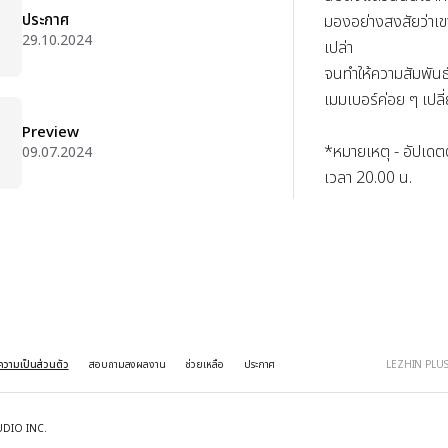
ประกาศ
มองอย่างสงสัยว่าเขา
29.10.2024
เปล่า

จนทำให้ความสัมพันธ
เมมเบอร์ค่อย ๆ เปลี่ย
Preview
*หมายเหตุ - อัปเดต
09.07.2024
เวลา 20.00 น.
วามเป็นส่วนตัว
สอบถามลงผลงาน
ช่วยเหลือ
ประกาศ
LEZHIN PLU
UDIO INC.