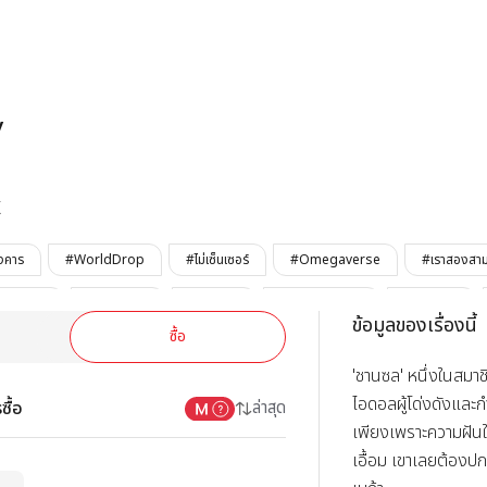
Love Remedy
y
K
ังคาร
#WorldDrop
#ไม่เซ็นเซอร์
#Omegaverse
#เราสองสา
มะลูกหมา
#เมะกล้ามปู
#เมะใสซื่อ
#เมะเจ้าแผนการ
#เมะอบอุ่น
ข้อมูลของเรื่องนี้
ซื้อ
่บ
#เมะอาวุธลับไซส์บิ๊ก
#เคะน่ารัก
#เคะซื่อบื้อ
#เคะสดใส
#เ
'ชานซล' หนึ่งในสมาช
ไอดอลผู้โด่งดังและกำ
ซื้อ
ล่าสุด
เพียงเพราะความฝันใน
เอื้อม เขาเลยต้องปก