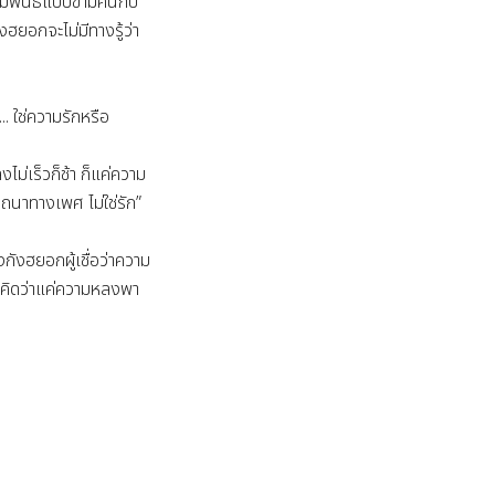
ัมพันธ์แบบข้ามคืนกับ
งฮยอกจะไม่มีทางรู้ว่า
ี้... ใช่ความรักหรือ
ลงไม่เร็วก็ช้า ก็แค่ความ
นาทางเพศ ไม่ใช่รัก”

งกังฮยอกผู้เชื่อว่าความ
ี่คิดว่าแค่ความหลงพา