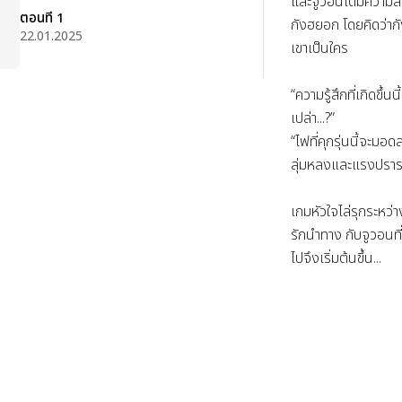
และจูวอนได้มีความส
ตอนที่ 1
กังฮยอก โดยคิดว่ากั
22.01.2025
เขาเป็นใคร

“ความรู้สึกที่เกิดขึ้นน
เปล่า...?”

“ไฟที่คุกรุ่นนี้จะมอด
ลุ่มหลงและแรงปรารถ
เกมหัวใจไล่รุกระหว่า
รักนำทาง กับจูวอนท
ไปจึงเริ่มต้นขึ้น...