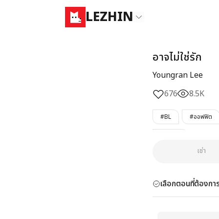
LEZHIN
อาจไม่ใช่รัก
Youngran Lee
676
8.5K
#BL
#ออฟฟิต
#จบแล้ว
เช่า
เลือกตอนที่ต้องการ