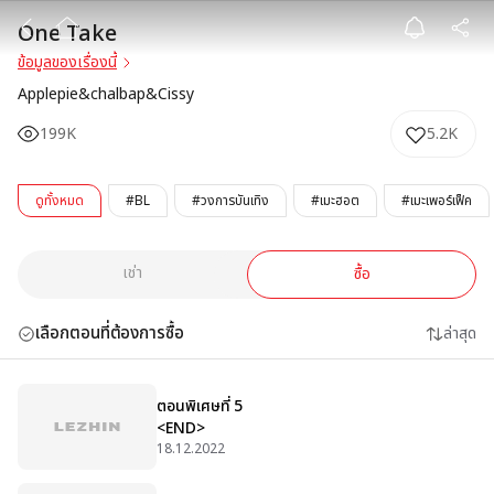
One Take
One Take
ข้อมูลของเรื่องนี้
Applepie&chalbap&Cissy
199K
5.2K
ดูทั้งหมด
#BL
#วงการบันเทิง
#เมะฮอต
#เมะเพอร์เฟ็ค
เช่า
ซื้อ
เลือกตอนที่ต้องการซื้อ
ล่าสุด
ตอนพิเศษที่ 5
<END>
18.12.2022