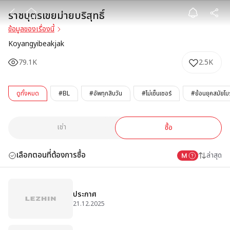
ราชบุตรเขยม่ายบร
ราชบุตรเขยม่ายบริสุทธิ์
ข้อมูลของเรื่องนี้
Koyangyibeakjak
79.1K
2.5K
ดูทั้งหมด
#BL
#อัพทุกสิบวัน
#ไม่เซ็นเซอร์
#ย้อนยุคสมัยโ
เช่า
ซื้อ
เลือกตอนที่ต้องการซื้อ
ล่าสุด
ประกาศ
21.12.2025