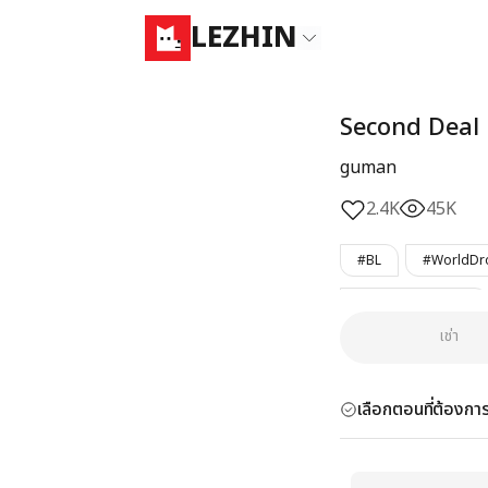
LEZHIN
Second Deal
guman
2.4K
45K
#BL
#WorldDr
#กลับมาพบกันอีกครั้ง
เช่า
#เคะน่ารัก
#เคะแอ
เลือกตอนที่ต้องการ