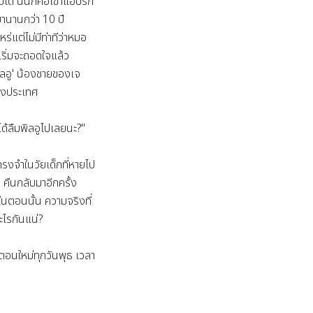
่ได้ นั่นก็คือเขาแอบรัก
านานกว่า 10 ปี

ร่แต่ไม่มีท่าทีว่าหมอ
ริ่มจะถอดใจแล้ว

ิลอู' น้องชายของเจ
งประเทศ

ได้ลืมพิลอูไปเลยนะ?"

รงจำในวัยเด็กที่หายไป
 คืนกลับมาอีกครั้ง

็นในตอนนั้น ความจริงที่
ะไรกันแน่?

อนใหม่ทุกวันพุธ เวลา 