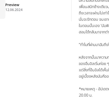
มีความลับที่บอกใครไม
Preview
เพื่อนสนิทข้างเดียวม
12.06.2024
ถึงเวลาจะผ่านไปเท่าไห
นั่นจะรักตอบ จนเขาเ
ในตอนนั้นเอง 'นัมพ
ฮอนได้กลับมาจากต่า
"ทำไมที่ผ่านมาฉันถึง
หลังจากนั้นมาความท
ของอึนอิลเริ่มค่อย ๆ
แต่สิ่งที่อึนอิลได้เห
อยู่เบื้องหลังมันคืออ
*หมายเหตุ - อัปเดตต
20.00 น.