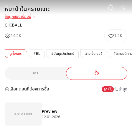
หมาป่าในคราบแ
หมาป่าในคราบแกะ
ข้อมูลของเรื่องนี้
CHIBALL
14.2K
1.2K
ดูทั้งหมด
#BL
#อัพทุกวันจันทร์
#ไม่เซ็นเซอร์
#โรแมนติคคอ
เช่า
ซื้อ
เลือกตอนที่ต้องการซื้อ
ล่าสุด
Preview
12.01.2026