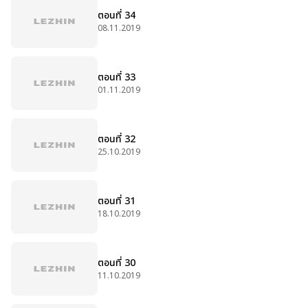
ตอนที่ 34
08.11.2019
ตอนที่ 33
01.11.2019
ตอนที่ 32
25.10.2019
ตอนที่ 31
18.10.2019
ตอนที่ 30
11.10.2019