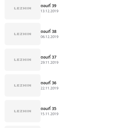
ตอนที่ 39
13.12.2019
ตอนที่ 38
06.12.2019
ตอนที่ 37
29.11.2019
ตอนที่ 36
22.11.2019
ตอนที่ 35
15.11.2019