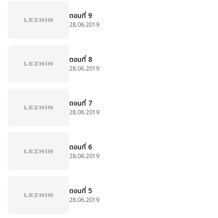
ตอนที่ 9
28.06.2019
ตอนที่ 8
28.06.2019
ตอนที่ 7
28.06.2019
ตอนที่ 6
28.06.2019
ตอนที่ 5
28.06.2019