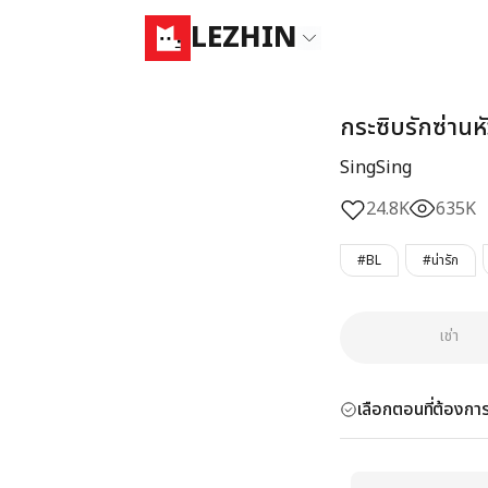
LEZHIN
กระซิบรักซ่านห
SingSing
24.8K
635K
#BL
#น่ารัก
เช่า
เลือกตอนที่ต้องการ