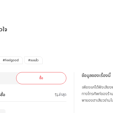
กระซิบรักซ่านหัว
ัวใจ
#Feelgood
#จบแล้ว
ข้อมูลของเรื่องนี้
ซื้อ
เพียงแค่ได้ฟังเสีย
ทางโทรศัพท์ของร้าน
ซื้อ
ล่าสุด
พายองฮาเสียวซ่านไป