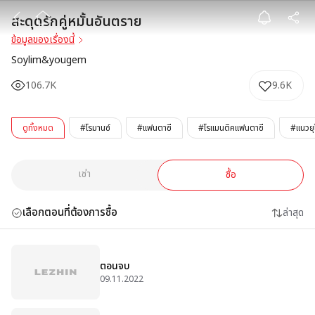
สะดุดรักคู่หมั้นอ
สะดุดรักคู่หมั้นอันตราย
ข้อมูลของเรื่องนี้
Soylim&yougem
106.7K
9.6K
ดูทั้งหมด
#โรมานซ์
#แฟนตาซี
#โรแมนติคแฟนตาซี
#แนวย
เช่า
ซื้อ
เลือกตอนที่ต้องการซื้อ
ล่าสุด
ตอนจบ
09.11.2022