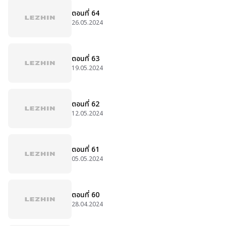
ตอนที่ 64
26.05.2024
ตอนที่ 63
19.05.2024
ตอนที่ 62
12.05.2024
ตอนที่ 61
05.05.2024
ตอนที่ 60
28.04.2024