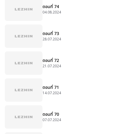
ตอนที่ 74
04.08.2024
ตอนที่ 73
28.07.2024
ตอนที่ 72
21.07.2024
ตอนที่ 71
14.07.2024
ตอนที่ 70
07.07.2024