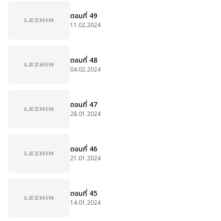
ตอนที่ 49
11.02.2024
ตอนที่ 48
04.02.2024
ตอนที่ 47
28.01.2024
ตอนที่ 46
21.01.2024
ตอนที่ 45
14.01.2024