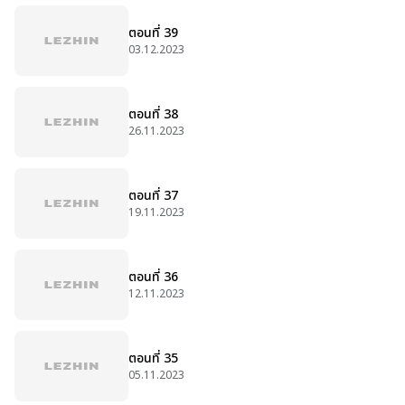
ตอนที่ 39
03.12.2023
ตอนที่ 38
26.11.2023
ตอนที่ 37
19.11.2023
ตอนที่ 36
12.11.2023
ตอนที่ 35
05.11.2023