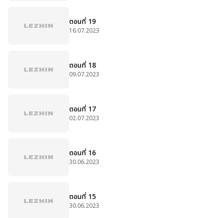
ตอนที่ 19
16.07.2023
ตอนที่ 18
09.07.2023
ตอนที่ 17
02.07.2023
ตอนที่ 16
30.06.2023
ตอนที่ 15
30.06.2023