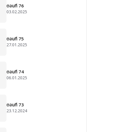
ตอนที่ 76
03.02.2025
ตอนที่ 75
27.01.2025
ตอนที่ 74
06.01.2025
ตอนที่ 73
23.12.2024