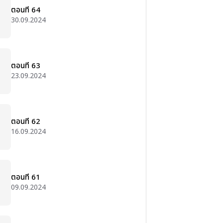
ตอนที่ 64
30.09.2024
ตอนที่ 63
23.09.2024
ตอนที่ 62
16.09.2024
ตอนที่ 61
09.09.2024