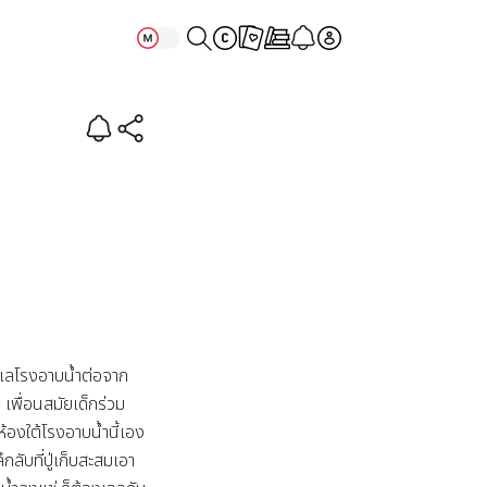
ูแลโรงอาบน้ำต่อจาก
 เพื่อนสมัยเด็กร่วม
่ห้องใต้โรงอาบน้ำนี้เอง 
ลับที่ปู่เก็บสะสมเอา