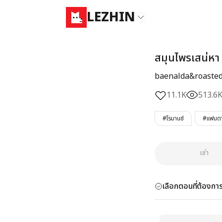
LEZHIN
สมุนไพรเสน่หา
baenalda&roaste
11.1K
513.6
#โรมานซ์
#แฟนตา
เช่า
เลือกตอนที่ต้องการ