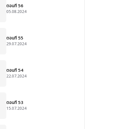
ตอนที่ 56
05.08.2024
ตอนที่ 55
29.07.2024
ตอนที่ 54
22.07.2024
ตอนที่ 53
15.07.2024