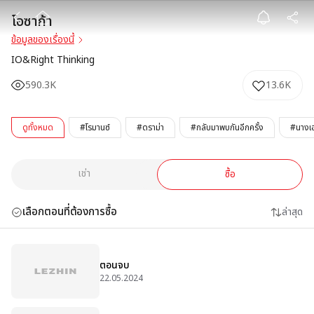
โอซาก้า
โอซาก้า
ข้อมูลของเรื่องนี้
IO&Right Thinking
590.3K
13.6K
ดูทั้งหมด
#โรมานซ์
#ดราม่า
#กลับมาพบกันอีกครั้ง
#นางเอ
เช่า
ซื้อ
เลือกตอนที่ต้องการซื้อ
ล่าสุด
ตอนจบ
22.05.2024