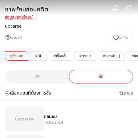
ภาพร้อนซ่อนอดี
ภาพร้อนซ่อนอดีต
ข้อมูลของเรื่องนี้
Cocaree
36.7K
3.1K
ดูทั้งหมด
#BL
#เรื่องสั้น
#ดราม่า
#เมะกล้ามปู
#เคะ
เช่า
ซื้อ
เลือกตอนที่ต้องการซื้อ
ล่าสุด
ตอนจบ
15.03.2024