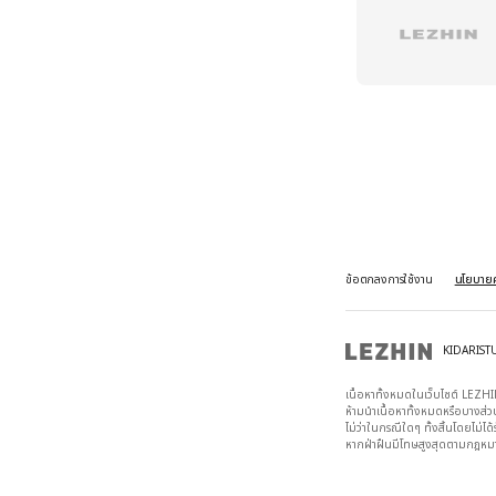
ข้อตกลงการใช้งาน
นโยบายค
KIDARIST
เนื้อหาทั้งหมดในเว็บไซต์ LEZHIN
ห้ามนำเนื้อหาทั้งหมดหรือบางส่
ไม่ว่าในกรณีใดๆ ทั้งสิ้นโดยไม่ได
หากฝ่าฝืนมีโทษสูงสุดตามกฎหมายล