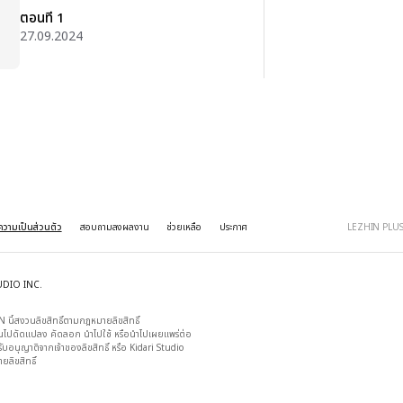
ตอนที่ 1
27.09.2024
วามเป็นส่วนตัว
สอบถามลงผลงาน
ช่วยเหลือ
ประกาศ
LEZHIN PLU
UDIO INC.
 นี้สงวนลิขสิทธิ์ตามกฎหมายลิขสิทธิ์

วนไปดัดแปลง คัดลอก นำไปใช้ หรือนำไปเผยแพร่ต่อ

้รับอนุญาติจากเจ้าของลิขสิทธิ์ หรือ Kidari Studio

ิขสิทธิ์
