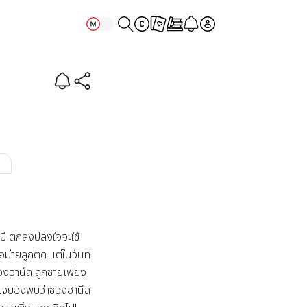
ว
ปี ตกลงปลงใจจะใช้
่อม่ายลูกติด แต่ในวันที่
งฮานึล ลูกชายเพียง
แจยองพบว่าซองฮานึล