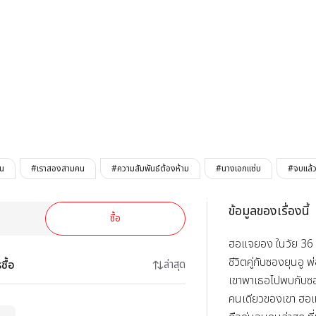
รักซับซ้อน
้น
#เราสองสามคน
#ความสัมพันธ์ต้องห้าม
#นางเอกแซ่บ
#จบแล้
ข้อมูลของเรื่องนี้
ซื้อ
ฮอแจยอง ในวัย 36 
ชีวิตคู่กับซองยุนอู พ
ซื้อ
ล่าสุด
เขาพาเธอไปพบกับซอ
คนเดียวของเขา ฮอ