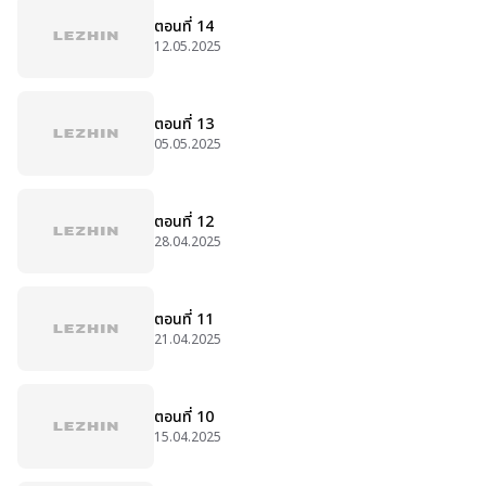
ตอนที่ 14
12.05.2025
ตอนที่ 13
05.05.2025
ตอนที่ 12
28.04.2025
ตอนที่ 11
21.04.2025
ตอนที่ 10
15.04.2025