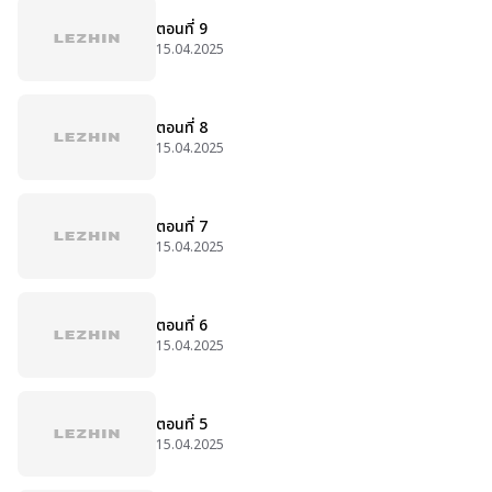
ตอนที่ 9
15.04.2025
ตอนที่ 8
15.04.2025
ตอนที่ 7
15.04.2025
ตอนที่ 6
15.04.2025
ตอนที่ 5
15.04.2025