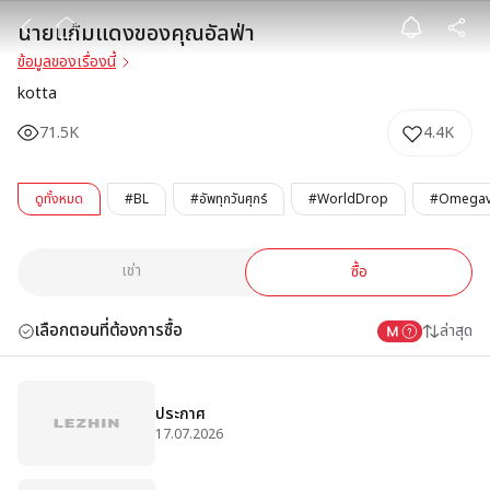
นายแก้มแดงของ
นายแก้มแดงของคุณอัลฟ่า
ข้อมูลของเรื่องนี้
kotta
71.5K
4.4K
ดูทั้งหมด
#BL
#อัพทุกวันศุกร์
#WorldDrop
#Omegav
เช่า
ซื้อ
เลือกตอนที่ต้องการซื้อ
ล่าสุด
ประกาศ
17.07.2026