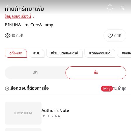
ทายทักรักมาเฟีย
ทายทักรักมาเฟีย
ข้อมูลของเรื่องนี้
BINUN&LimeTree&Lamp
407.5K
7.4K
ดูทั้งหมด
#BL
#โรแมนติคแฟนตาซี
#ตลก/คอมเมดี้
#เหนื
เช่า
ซื้อ
เลือกตอนที่ต้องการซื้อ
ล่าสุด
Author's Note
05.03.2024