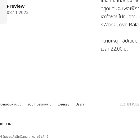
และ 'คังแดฮยอง' อดี
Preview
ที่สุดแสนจะเพอเฟ็กต์
08.11.2023
เอาใจช่วยไปกับความ
<Work Love Bala
หมายเหตุ - อัปเดตตอ
เวลา 22.00 น.
วามเป็นส่วนตัว
สอบถามลงผลงาน
ช่วยเหลือ
ประกาศ
LEZHIN PLU
UDIO INC.
 นี้สงวนลิขสิทธิ์ตามกฎหมายลิขสิทธิ์
