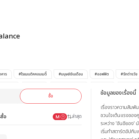
Work Love Bal
alance
ังคาร
#โรแมนติคคอมเมดี้
#มนุษย์เงินเดือน
#ออฟฟิต
#รักต่างวัย
ะแข็งแกร่ง
#เมะแก่กว่า
#เมะอาวุธลับไซส์บิ๊ก
#เมะสุภาพ
#เมะฮอต
ข้อมูลของเรื่องนี้
ซื้อ
ื่อบื้อ
#เคะสดใส
#เคะอบอุ่น
#รักในที่ทำงาน
เรื่องราวความสัมพันธ
ชวนใจเต้นแรงของคู่ร
ซื้อ
ล่าสุด
ระหว่าง 'อันอียอง' 
เริ่มทำสตาร์ตอัปกับเพ