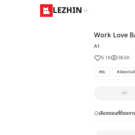
LEZHIN
Work Love B
A1
6.1K
38.6K
#BL
#อัพทุกวันอ
#เมะเพอร์เฟ็ค
#เม
เช่า
#เคะเด็กกว่า
#เคะซ
เลือกตอนที่ต้องการ