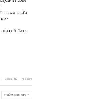
ตผู้บริหารระดับโลก


รักของพวกเขาได้ใน 
nce>

นใหม่ทุกวันอังคาร 
S
Google Play
App store
ภาษาไทย (LezhinTH)