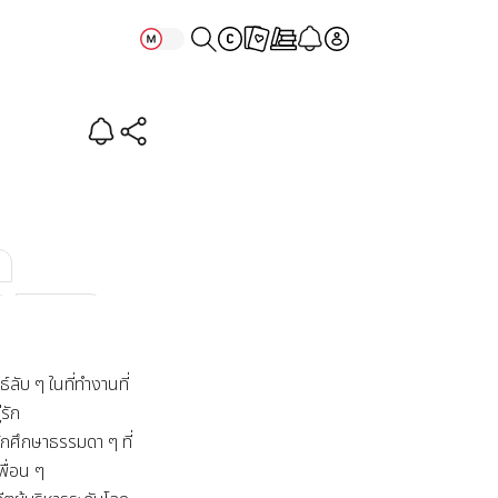
ance
#เคะน่ารัก
์ลับ ๆ ในที่ทำงานที่
ัก

นักศึกษาธรรมดา ๆ ที่
ื่อน ๆ
